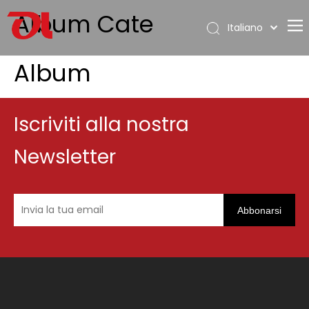
Album Cate
Italiano
English
Album
Casa
العربية
Français
Chi siamo
Pусский
Prodotti
Iscriviti alla nostra
Español
Applicazione
Português
Newsletter
Deutsch
Supporto
日本語
Scarica
한국어
Abbonarsi
Blog
Nederlands
Contatto