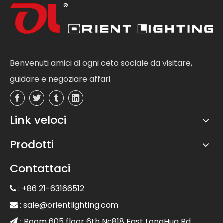
Benvenuti amici di ogni ceto sociale da visitare,
guidare e negoziare affari.
Link veloci
Prodotti
Contattaci
: +86 21-63166512

:
sale@orientlighting.com

Room 605 floor 6th No818 East LongHua Rd,
 :