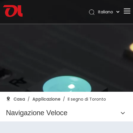
Italiano
English
Casa
العربية
Français
Chi siamo
Pусский
Prodotti
Español
Applicazione
Português
Deutsch
Supporto
日本語
Scarica
한국어
Blog
Nederlands
Casa
/
Applicazione
/
Il segno di Toronto
Contatto
Navigazione Veloce