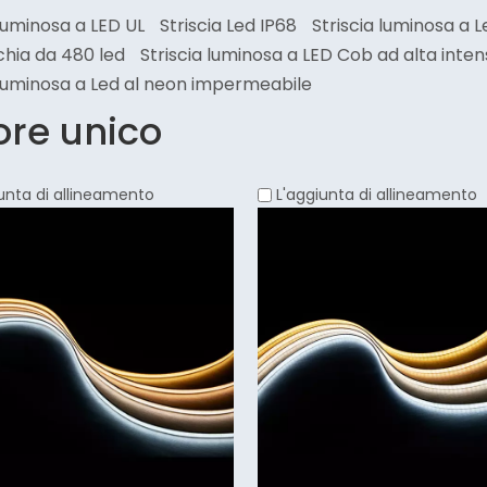
 luminosa a LED UL
Striscia Led IP68
Striscia luminosa a L
hia da 480 led
Striscia luminosa a LED Cob ad alta inten
 luminosa a Led al neon impermeabile
ore unico
unta di allineamento
L'aggiunta di allineamento