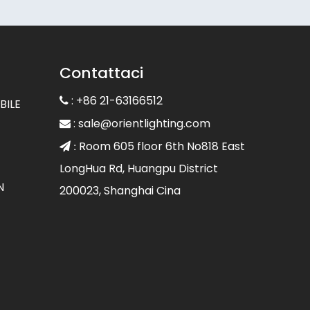
Contattaci
: +86 21-63166512

BILE
:
sale@orientlighting.com

Room 605 floor 6th No818 East
 :
LongHua Rd, Huangpu District
N
200023, Shanghai Cina