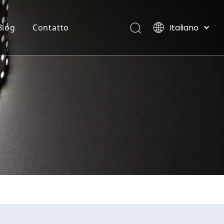
Italiano
Blog
Contatto
English
العربية
STRISCIA FLESSIBILE AL NEON
Ville, Maldive
Français
Pусский
Español
Português
Deutsch
日本語
한국어
Nederlands