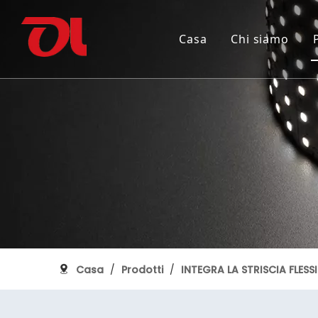
Casa
Chi siamo
Perché scegliere noi
INTEGRA LA STRISCIA FLESSIBILE
150° anniversario del Canada
Certifica
STRISCIA
Ricostru
PROFILO IN ALLUMINIO
Casa
/
Prodotti
/
INTEGRA LA STRISCIA FLESSI