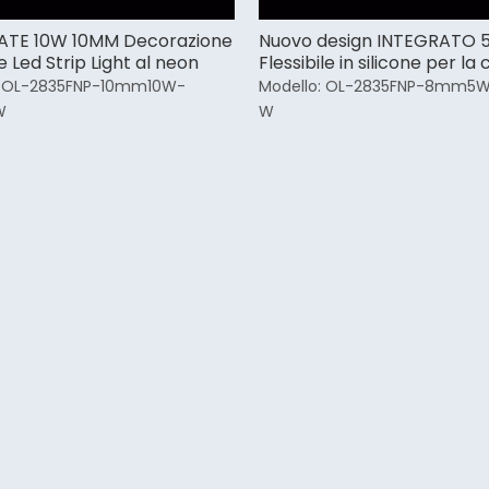
ATE 10W 10MM Decorazione
Nuovo design INTEGRATO
le Led Strip Light al neon
Flessibile in silicone per la
Neon Strip Light
OL-2835FNP-10mm10W-
Modello:
OL-2835FNP-8mm5W
W
W