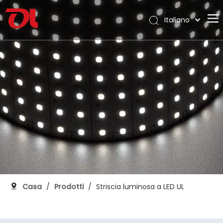
Italiano
English
Casa
العربية
Français
Chi siamo
Pусский
Prodotti
Español
Applicazione
Português
Deutsch
Supporto
日本語
Scarica
한국어
Blog
Nederlands
Contatto
Casa
/
Prodotti
/
Striscia luminosa a LED UL