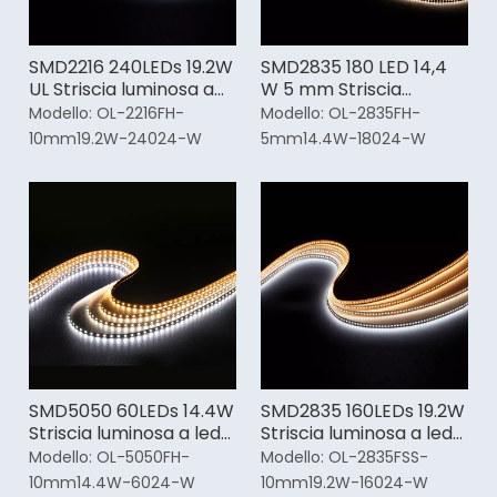
SMD2216 240LEDs 19.2W
SMD2835 180 LED 14,4
UL Striscia luminosa a
W 5 mm Striscia
LED flessibile
luminosa a LED sottile
Modello:
OL-2216FH-
Modello:
OL-2835FH-
10mm19.2W-24024-W
5mm14.4W-18024-W
SMD5050 60LEDs 14.4W
SMD2835 160LEDs 19.2W
Striscia luminosa a led
Striscia luminosa a led
bianca dimmerabile
ad alta efficienza
Modello:
OL-5050FH-
Modello:
OL-2835FSS-
10mm14.4W-6024-W
10mm19.2W-16024-W