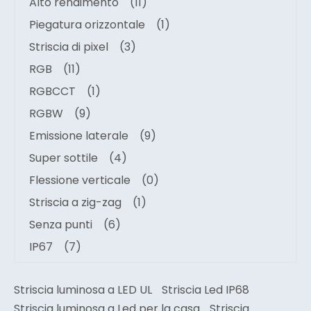
Alto rendimento
(11)
Piegatura orizzontale
(1)
Striscia di pixel
(3)
RGB
(11)
RGBCCT
(1)
RGBW
(9)
Emissione laterale
(9)
Super sottile
(4)
Flessione verticale
(0)
Striscia a zig-zag
(1)
Senza punti
(6)
IP67
(7)
Striscia luminosa a LED UL
Striscia Led IP68
Striscia luminosa a Led per la casa
Striscia