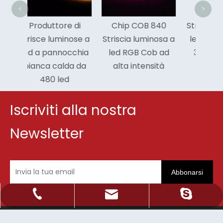
<
>
e di
Chip COB 840
Striscia luminosa a
inose a
Striscia luminosa a
led sintonizzabile
occhia
led RGB Cob ad
3000k Cob per
lda da
alta intensità
auto
ed
Iscriviti alla nostra
Newsletter
Abbonarsi
Sale@orientlighting.com
+86 21 63166512
orientlighting