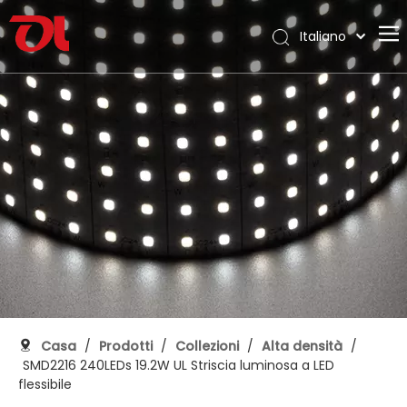
Italiano
English
Casa
العربية
Français
Chi siamo
Pусский
Prodotti
Español
Applicazione
Português
Deutsch
Supporto
日本語
Scarica
한국어
Blog
Nederlands
Contatto
Casa
/
Prodotti
/
Collezioni
/
Alta densità
/
SMD2216 240LEDs 19.2W UL Striscia luminosa a LED
flessibile