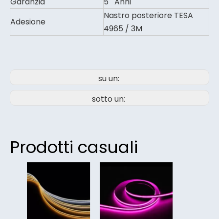
Garanzia
5 Anni
Nastro posteriore TESA
Adesione
4965 / 3M
su un:
sotto un:
Prodotti casuali
Alt
pa
str