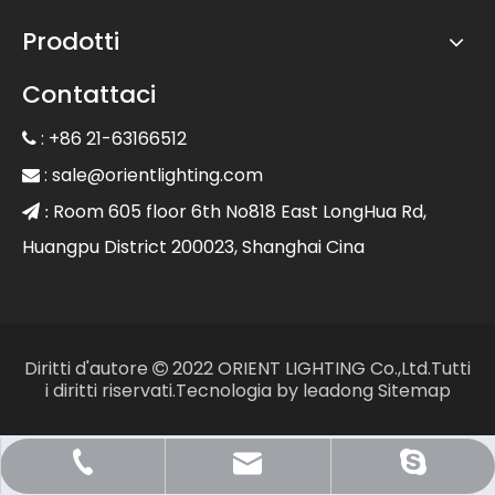
Prodotti
Contattaci
: +86 21-63166512

:
sale@orientlighting.com

Room 605 floor 6th No818 East LongHua Rd,
 :
Huangpu District 200023, Shanghai Cina
Diritti d'autore
2022 ORIENT LIGHTING Co.,Ltd.Tutti

i diritti riservati.Tecnologia by
leadong
Sitemap
Sale@orientlighting.com
+86 21 63166512
orientlighting