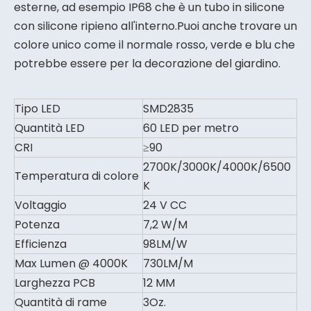
esterne, ad esempio IP68 che è un tubo in silicone
con silicone ripieno all'interno.Puoi anche trovare un
colore unico come il normale rosso, verde e blu che
potrebbe essere per la decorazione del giardino.
Tipo LED
SMD2835
Quantità LED
60 LED per metro
CRI
≥90
2700K/3000K/4000K/6500
Temperatura di colore
K
Voltaggio
24 V CC
Potenza
7,2 W/M
Efficienza
98LM/W
Max Lumen @ 4000K
730LM/M
Larghezza PCB
12 MM
Quantità di rame
3Oz.