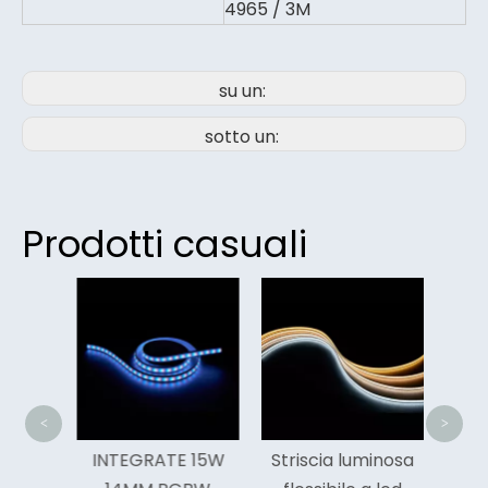
4965 / 3M
su un:
sotto un:
Prodotti casuali
Stris
LE
me
<
>
P-
INTEGRATE 15W
Striscia luminosa