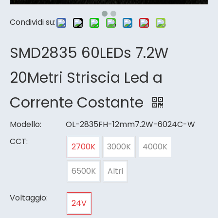
Condividi su:
SMD2835 60LEDs 7.2W
20Metri Striscia Led a
Corrente Costante
Modello:
OL-2835FH-12mm7.2W-6024C-W
CCT:
2700K
3000K
4000K
6500K
Altri
Voltaggio:
24V