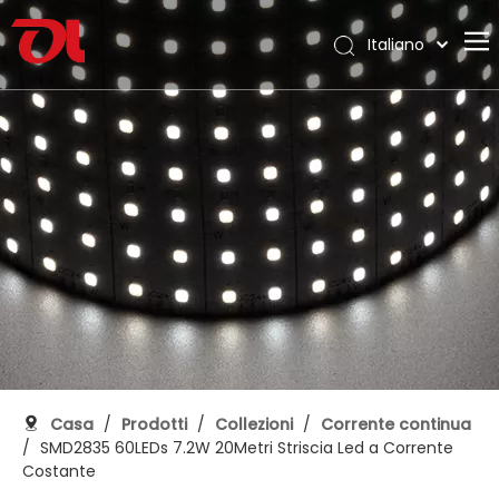
Italiano
English
Casa
العربية
Français
Chi siamo
Pусский
Prodotti
Español
Applicazione
Português
Deutsch
Supporto
日本語
Scarica
한국어
Blog
Nederlands
Contatto
Casa
/
Prodotti
/
Collezioni
/
Corrente continua
/
SMD2835 60LEDs 7.2W 20Metri Striscia Led a Corrente
Costante