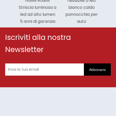
12I-
14MM RGBW
flessibile a led
Striscia luminosa a
bianco caldo
led ad alto lumen
pannocchia per
5 anni di garanzia
auto
Iscriviti alla nostra
Newsletter
Abbonarsi