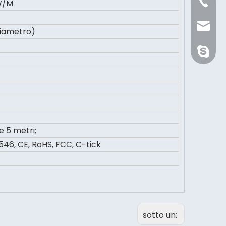
+86 21 
W/M
Sale@or
iametro)
orientli
e 5 metri;
46, CE, RoHS, FCC, C-tick
sotto un: