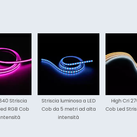
 luminosa a LED
High Cri 2700k Indoor
Striscia
 metri ad alta
Cob Led Striscia Luminosa
sintonizz
ntensità
p