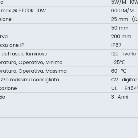
za
5W/M 10
 max @ 6500K 10W
600LM/M
sione
25 mm (D
50 mm
urva
200 mm
icazione IP
IP67
 del fascio luminoso
120 livello
atura, Operativo, Minimo
-25℃
atura, Operativa, Massima
60 ℃
zza massima consigliata
CV digitar
icazione
UL - E4645
ia
3 Anni