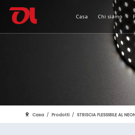
Casa
Chi siamo
Perché scegliere noi
INTEGRA LA STRISCIA FLESSIBILE
150° anniversario del Canada
Certifica
STRISCIA
Ricostru
PROFILO IN ALLUMINIO
Casa
/
Prodotti
/
STRISCIA FLESSIBILE AL NEO