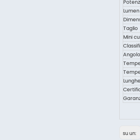
Poten
Lumen
Dimen
Taglio
Mini c
Classif
Angolo
Temper
Temper
Lunghe
Certif
Garanz
su un: