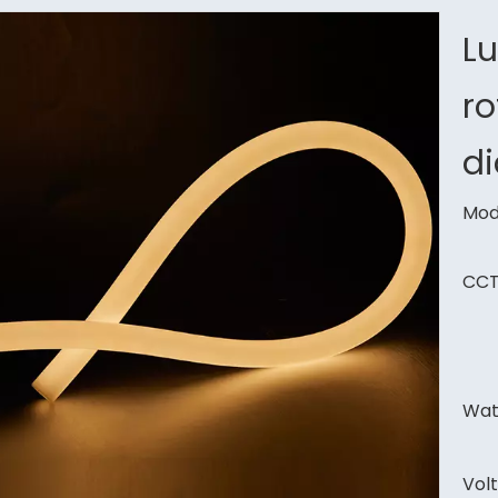
Lu
ro
d
Mod
CCT
Wat
Volt