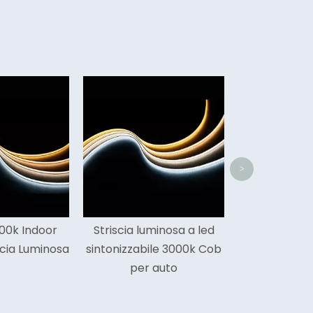
Flessibile 6500k Cob Led
COB 480 
Light Strip 5 anni di
luminosa 
garanzia
interni d
>
 luminosa a led
abile 3000k Cob
er auto