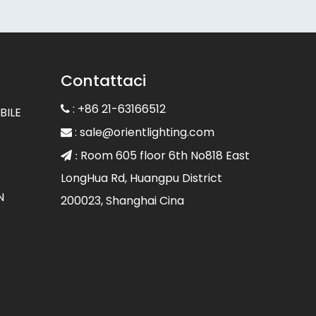
Contattaci
: +86 21-63166512

BILE
:
sale@orientlighting.com

Room 605 floor 6th No818 East
 :
LongHua Rd, Huangpu District
N
200023, Shanghai Cina