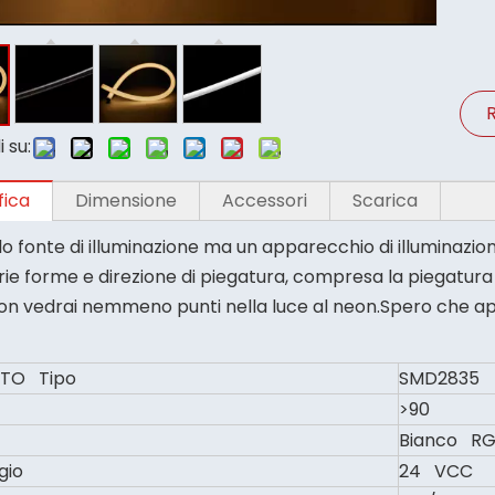
R
 su:
fica
Dimensione
Accessori
Scarica
o fonte di illuminazione ma un apparecchio di illuminazione
ie forme e direzione di piegatura, compresa la piegatura o
on vedrai nemmeno punti nella luce al neon.Spero che app
TO Tipo
SMD2835
>90
Bianco R
gio
24 VCC