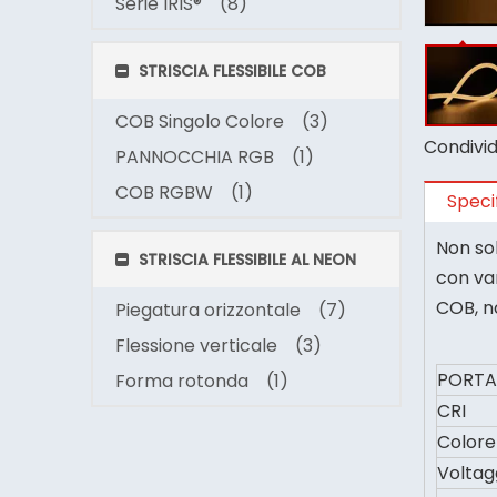
Serie IRIS®
(8)
STRISCIA FLESSIBILE COB
COB Singolo Colore
(3)
Condividi
PANNOCCHIA RGB
(1)
COB RGBW
(1)
Speci
Non sol
STRISCIA FLESSIBILE AL NEON
con var
COB, n
Piegatura orizzontale
(7)
Flessione verticale
(3)
PORTA
Forma rotonda
(1)
CRI
Colore
Voltag