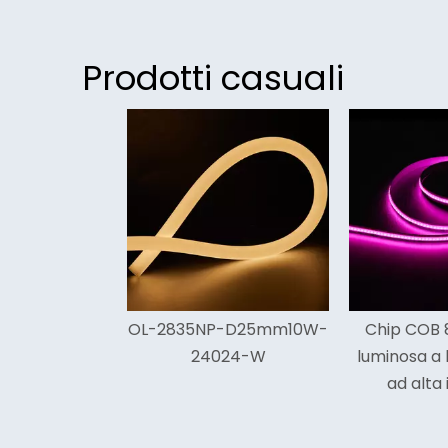
Prodotti casuali
<
5NP-D25mm10W-
Chip COB 840 Striscia
Striscia
24024-W
luminosa a led RGB Cob
Cob da 5
ad alta intensità
i