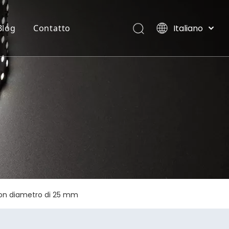
Italiano
Blog
Contatto
English
العربية
STRISCIA FLESSIBILE AL NEON
Ville, Maldive
Français
Pусский
Español
Português
Deutsch
日本語
한국어
Nederlands
 con diametro di 25 mm