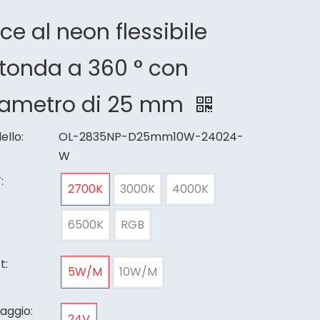
ce al neon flessibile
tonda a 360 ° con
iametro di 25 mm
ello:
OL-2835NP-D25mm10W-24024-
W
:
2700K
3000K
4000K
6500K
RGB
t:
5W/M
10W/M
aggio:
24V