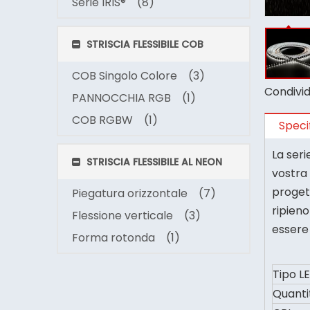
Serie IRIS®
(8)
STRISCIA FLESSIBILE COB
COB Singolo Colore
(3)
Condividi
PANNOCCHIA RGB
(1)
COB RGBW
(1)
Speci
La ser
STRISCIA FLESSIBILE AL NEON
vostra 
progett
Piegatura orizzontale
(7)
ripien
Flessione verticale
(3)
essere 
Forma rotonda
(1)
Tipo L
Quanti