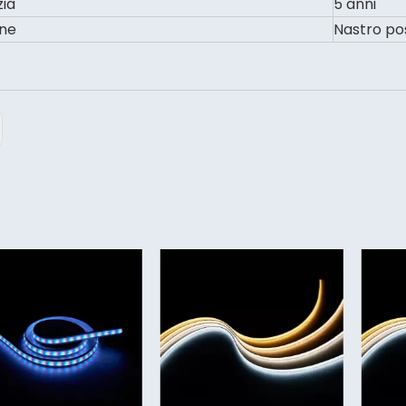
ia
5 anni
ne
Nastro po