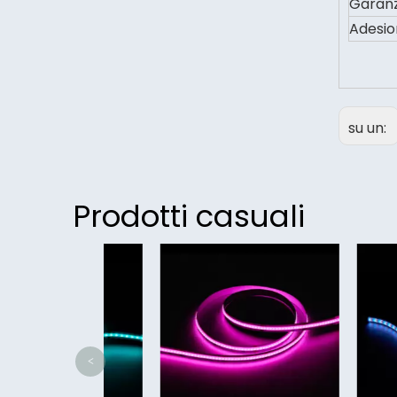
Garanz
Adesio
su un:
Prodotti casuali
<