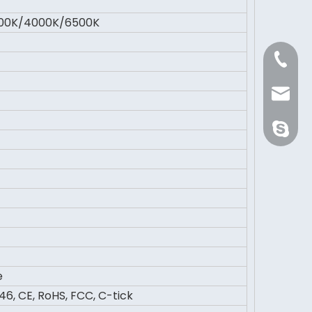
00K/4000K/6500K
+86 21 
Sale@or
orientli
e
6, CE, RoHS, FCC, C-tick