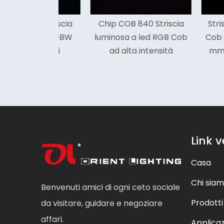
560 Striscia
Chip COB 840 Striscia
Striscia lu
 a LED RGBW
luminosa a led RGB Cob
Cob imperm
r interni
ad alta intensità
mm 5 anni 
Link v
Casa
Chi sia
Benvenuti amici di ogni ceto sociale
Prodotti
da visitare, guidare e negoziare
affari.
Applica