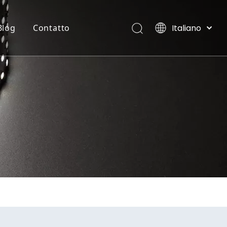
Italiano
Blog
Contatto
English
العربية
STRISCIA FLESSIBILE AL NEON
Ville, Maldive
Français
Pусский
Español
Português
Deutsch
日本語
한국어
Nederlands