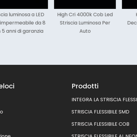
minosa a LED
High Cri 4000k Cob Led
High Cr
eabile da 8
Striscia Luminosa Per
Decorazio
di garanzia
Auto
Light
eloci
Prodotti
INTEGRA LA STRISCIA FLESSI
mo
STRISCIA FLESSIBILE SMD
STRISCIA FLESSIBILE COB
zione
STRISCIA FLESSIBILE AL NEO