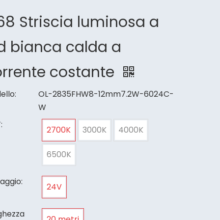
68 Striscia luminosa a
d bianca calda a
orrente costante
ello:
OL-2835FHW8-12mm7.2W-6024C-
W
:
2700K
3000K
4000K
6500K
aggio:
24V
ghezza
20 metri