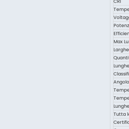
CRI
Temper
Voltag
Poten
Efficie
Max L
Larghe
Quanti
Lunghe
Classif
Angolo
Temper
Tempe
Lunghe
Tutta l
Certif