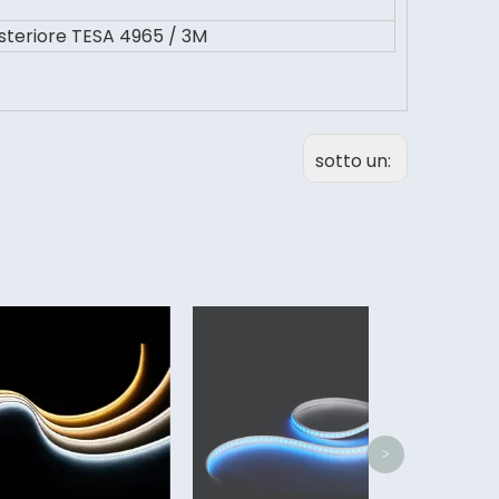
steriore TESA 4965 / 3M
sotto un:
High Cri 8m
Led Ligh
>