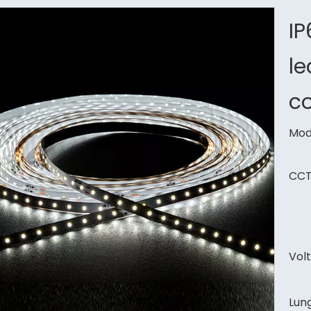
IP
le
c
Mod
CCT
Volt
Lun