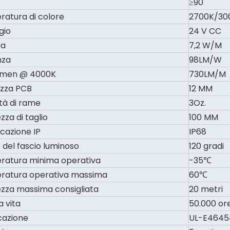
≥90
atura di colore
2700K/30
gio
24 V CC
za
7,2 W/M
nza
98LM/W
umen @ 4000K
730LM/M
zza PCB
12 MM
tà di rame
3Oz.
zza di taglio
100 MM
icazione IP
IP68
 del fascio luminoso
120 gradi
atura minima operativa
-35℃
ratura operativa massima
60℃
zza massima consigliata
20 metri
a vita
50.000 or
icazione
UL-E46454