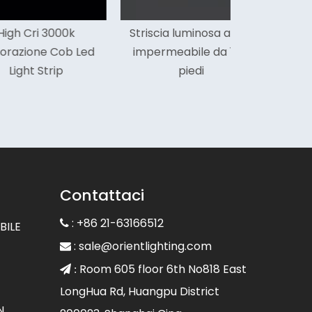
i 3000k
Striscia luminosa a LED
ne Cob Led
impermeabile da 16,5
 Strip
piedi
Contattaci
: +86 21-63166512

BILE
:
sale@orientlighting.com

Room 605 floor 6th No818 East
 :
LongHua Rd, Huangpu District
N