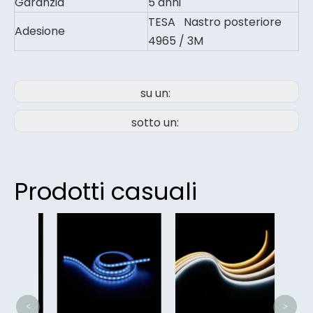
Garanzia
5 anni
TESA Nastro posteriore
Adesione
4965 / 3M
su un:
sotto un:
Prodotti casuali
Pr
stris
sint
<
>