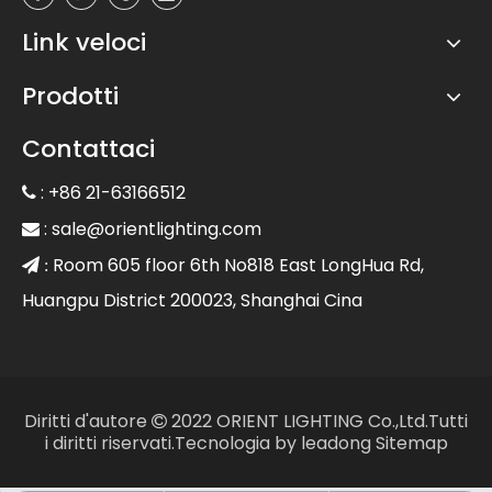
Link veloci
Prodotti
Contattaci
: +86 21-63166512

:
sale@orientlighting.com

Room 605 floor 6th No818 East LongHua Rd,
 :
Huangpu District 200023, Shanghai Cina
Diritti d'autore
2022 ORIENT LIGHTING Co.,Ltd.Tutti

i diritti riservati.Tecnologia by
leadong
Sitemap