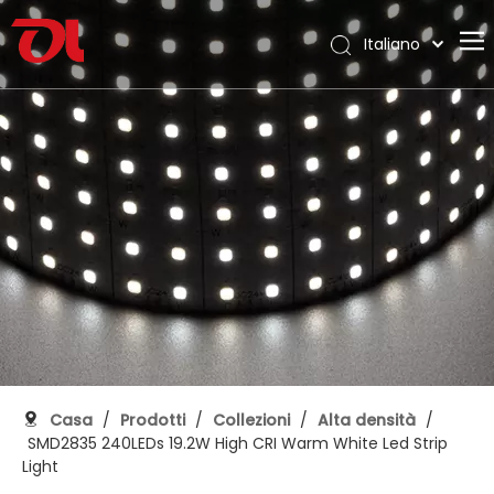
Italiano
English
Casa
العربية
Français
Chi siamo
Pусский
Prodotti
Español
Applicazione
Português
Deutsch
Supporto
日本語
Scarica
한국어
Blog
Nederlands
Contatto
Casa
/
Prodotti
/
Collezioni
/
Alta densità
/
SMD2835 240LEDs 19.2W High CRI Warm White Led Strip
Light