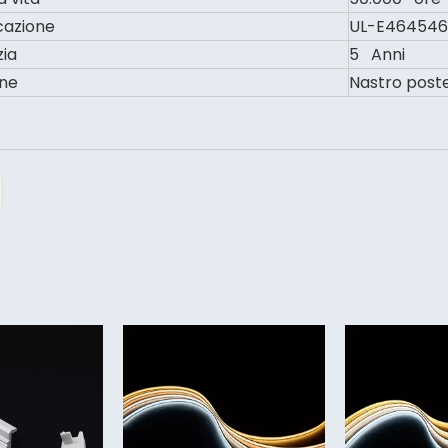
icazione
UL-E464546, 
ia
5 Anni
ne
Nastro post