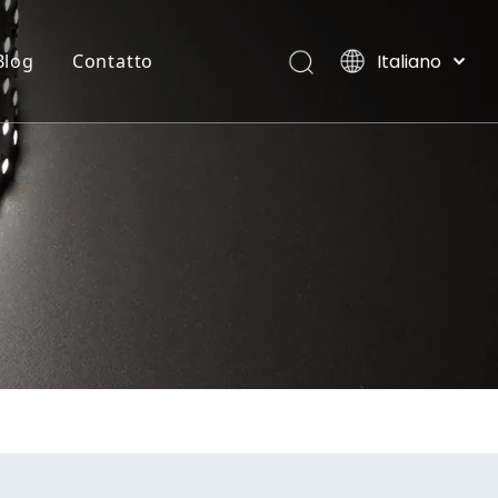
Italiano
Blog
Contatto
English
العربية
STRISCIA FLESSIBILE AL NEON
Ville, Maldive
Français
Pусский
Español
Português
Deutsch
日本語
한국어
Nederlands