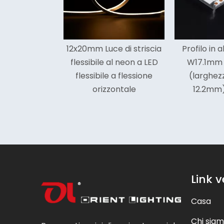
<
Luce di striscia
Profilo in alluminio LED
Striscia l
ile al neon a LED
W17.1mm * H8.5mm
a led
bile a flessione
(larghezza interna
pannoc
rizzontale
12.2mm) con ala
Link v
Casa
Chi sia