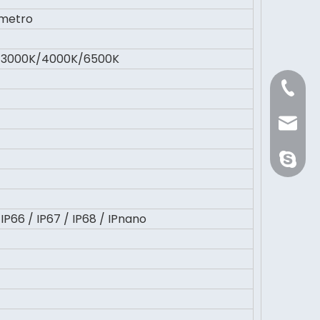
 metro
3000K/4000K/6500K
+86 21 
Sale@or
orientli
 IP66 / IP67 / IP68 / IPnano