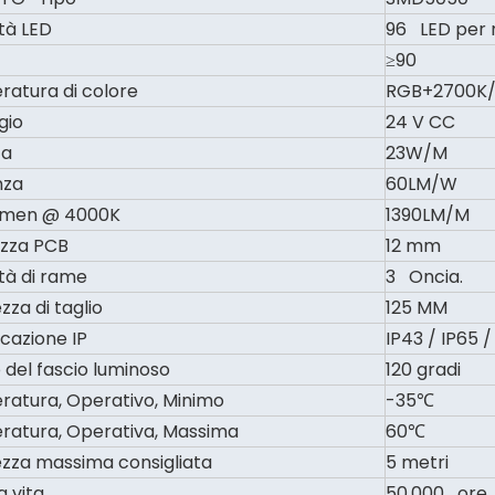
tà LED
96 LED per
≥90
atura di colore
RGB+2700K/
gio
24 V CC
za
23W/M
nza
60LM/W
umen @ 4000K
1390LM/M
zza PCB
12 mm
tà di rame
3 Oncia.
zza di taglio
125 MM
icazione IP
IP43 / IP65 /
 del fascio luminoso
120 gradi
atura, Operativo, Minimo
-35℃
atura, Operativa, Massima
60℃
zza massima consigliata
5 metri
a vita
50.000 ore