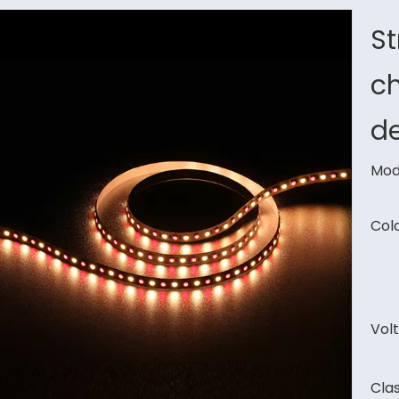
St
ch
d
Mod
Colo
Volt
Clas