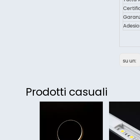
Certif
Garanz
Adesio
su un:
Prodotti casuali