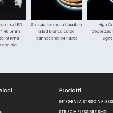
uminosa flessibile
High Cri 3000k
480
 bianco caldo
Decorazione Cob Led
Decora
chia per auto
Light Strip
Li
eloci
Prodotti
INTEGRA LA STRISCIA FLESSI
mo
STRISCIA FLESSIBILE SMD