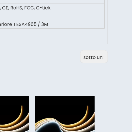
CE, RoHS, FCC, C-tick
eriore TESA4965 / 3M
sotto un:
Flessibile 6500k Cob Led
Striscia l
Light Strip 5 anni di
alta inte
garanzia