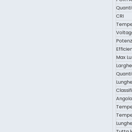
Quanti
CRI
Temper
Voltag
Poten
Efficie
Max L
Larghe
Quanti
Lunghe
Classif
Angolo
Temper
Temper
Lunghe
Tutta l