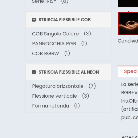
Serie IRIS®
(8)
STRISCIA FLESSIBILE COB
COB Singolo Colore
(3)
Condividi
PANNOCCHIA RGB
(1)
COB RGBW
(1)
Speci
STRISCIA FLESSIBILE AL NEON
La seri
Piegatura orizzontale
(7)
RGB+VW
Flessione verticale
(3)
Iris.Ol
Forma rotonda
(1)
(artifi
pub, c
PORTA