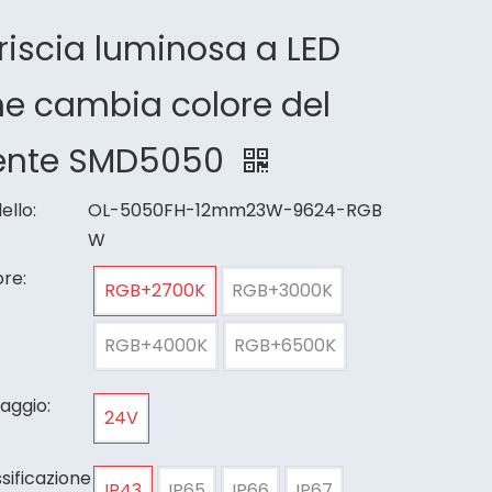
riscia luminosa a LED
e cambia colore del
ente SMD5050
ello:
OL-5050FH-12mm23W-9624-RGB
W
re:
RGB+2700K
RGB+3000K
RGB+4000K
RGB+6500K
aggio:
24V
sificazione
IP43
IP65
IP66
IP67