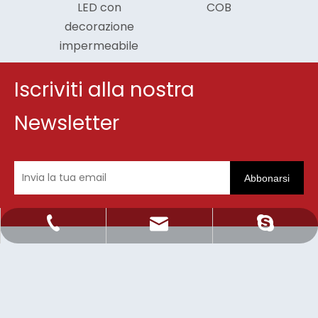
LED con
COB
decorazione
impermeabile
Iscriviti alla nostra
Newsletter
Abbonarsi
Sale@orientlighting.com
+86 21 63166512
orientlighting