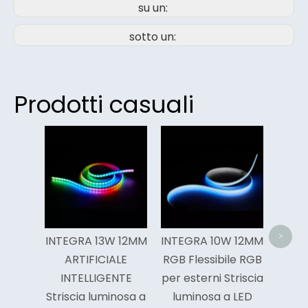
su un:
sotto un:
Prodotti casuali
Stri
fle
bi
pan
<
>
INTEGRA 13W 12MM
INTEGRA 10W 12MM
ARTIFICIALE
RGB Flessibile RGB
INTELLIGENTE
per esterni Striscia
Striscia luminosa a
luminosa a LED