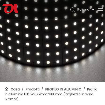
Italiano
English
Casa
العربية
Français
Chi siamo
Pусский
Prodotti
Español
Applicazione
Português
Deutsch
Supporto
日本語
Scarica
한국어
Blog
Nederlands
Contatto
Casa
/
Prodotti
/
PROFILO IN ALLUMINIO
/
Profilo
in alluminio LED W26.2mm*H60mm (larghezza interna
12.2mm).