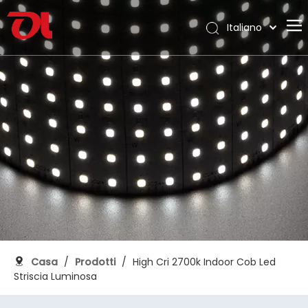
Italiano
English
Casa
العربية
Français
Chi siamo
Pусский
Prodotti
Español
Applicazione
Português
Deutsch
Supporto
日本語
Scarica
한국어
Blog
Nederlands
Contatto
Casa
/
Prodotti
/
High Cri 2700k Indoor Cob Led
Striscia Luminosa