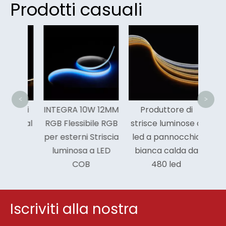
Prodotti casuali
High 
De
Pan
Stri
<
>
ce di
INTEGRA 10W 12MM
Produttore di
bile al
RGB Flessibile RGB
strisce luminose a
ED
per esterni Striscia
led a pannocchia
 a
luminosa a LED
bianca calda da
e
COB
480 led
le
Iscriviti alla nostra