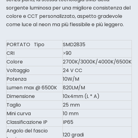
sorgente luminosa per una migliore consistenza del
colore e CCT personalizzato, aspetto gradevole
come luce al neon ma più flessibile e più leggero.
PORTATO Tipo
SMD2835
CRI
>90
Colore
2700K/3000K/4000K/6500K
Voltaggio
24 V CC
Potenza
10W/M
Lumen max @ 6500K
820LM/M
Dimensione
10x4mm (L * A)
Taglio
25 mm
Mini curva
10 mm
Classificazione IP
IP65
Angolo del fascio
120 gradi