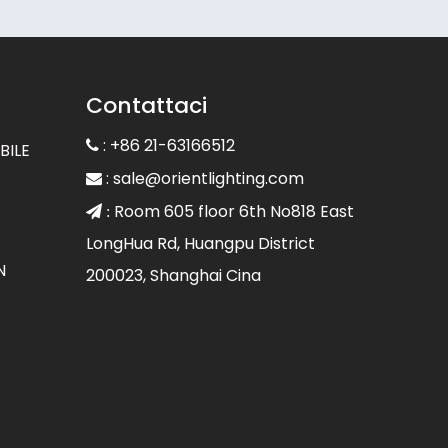
Contattaci
: +86 21-63166512

BILE
:
sale@orientlighting.com

Room 605 floor 6th No818 East
 :
LongHua Rd, Huangpu District
N
200023, Shanghai Cina