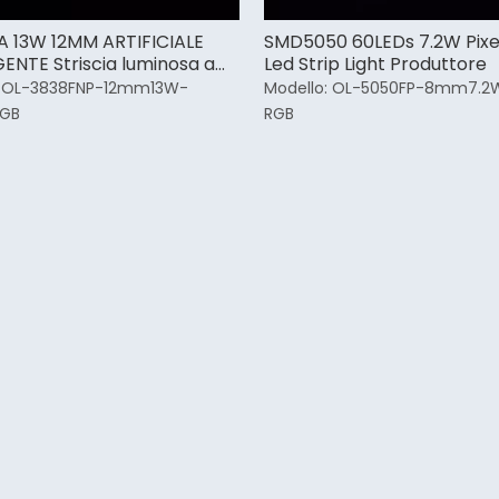
A 13W 12MM ARTIFICIALE
SMD5050 60LEDs 7.2W Pixe
GENTE Striscia luminosa a
Led Strip Light Produttore
n decorazione
OL-3838FNP-12mm13W-
Modello:
OL-5050FP-8mm7.2W
eabile
RGB
RGB