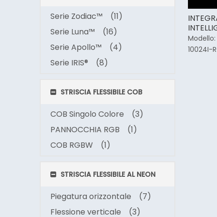
Serie Zodiac™
(11)
INTEGR
INTELLI
Serie Luna™
(16)
LED co
Modello:
Serie Apollo™
(4)
imperm
10024I-
Serie IRIS®
(8)
STRISCIA FLESSIBILE COB
COB Singolo Colore
(3)
PANNOCCHIA RGB
(1)
COB RGBW
(1)
STRISCIA FLESSIBILE AL NEON
Piegatura orizzontale
(7)
Flessione verticale
(3)