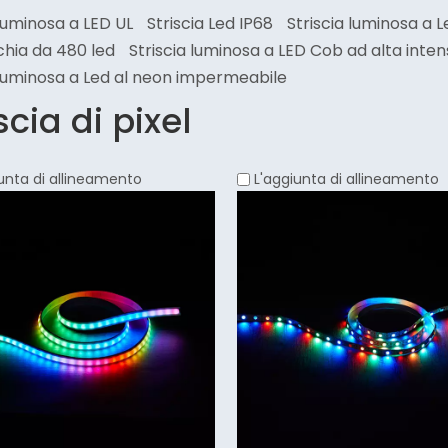
 luminosa a LED UL
Striscia Led IP68
Striscia luminosa a L
hia da 480 led
Striscia luminosa a LED Cob ad alta inten
 luminosa a Led al neon impermeabile
scia di pixel
unta di allineamento
L'aggiunta di allineamento