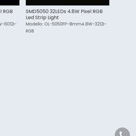
l RGB
SMD5050 32LEDs 4.8W Pixel RGB
Led Strip Light
-6012I-
Modello:
OL-5050FP-8mm4.8W-3212I-
RGB
+86 21 