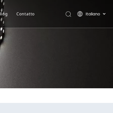
Italiano
Blog
Contatto
English
العربية
STRISCIA FLESSIBILE AL NEON
Ville, Maldive
Français
Pусский
Español
Português
Deutsch
日本語
한국어
Nederlands