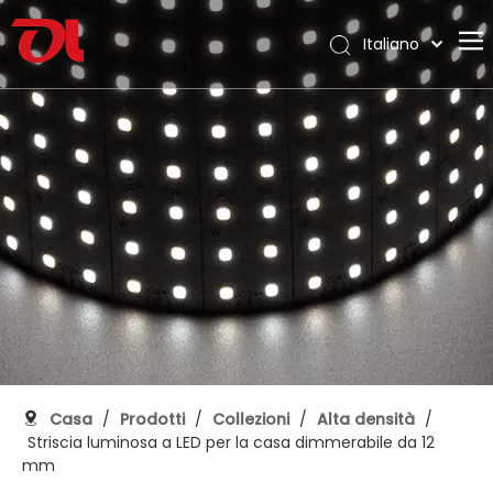
Italiano
English
Casa
العربية
Français
Chi siamo
Pусский
Prodotti
Español
Applicazione
Português
Deutsch
Supporto
日本語
Scarica
한국어
Blog
Nederlands
Contatto
Casa
/
Prodotti
/
Collezioni
/
Alta densità
/
Striscia luminosa a LED per la casa dimmerabile da 12
mm