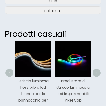
su un:
sotto un:
Prodotti casuali
High 
De
Pan
Stri
<
>
 12MM
Striscia luminosa
Produttore di
le RGB
flessibile a led
strisce luminose a
triscia
bianco caldo
led impermeabili
 LED
pannocchia per
Pixel Cob