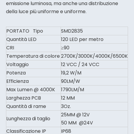
emissione luminosa, ma anche una distribuzione
della luce più uniforme e uniforme.
PORTATO Tipo
SMD2835
Quantità LED
120 LED per metro
CRI
≥90
Temperatura di colore
2700K/3000K/4000K/6500K
Voltaggio
12 VCC / 24 VCC
Potenza
19,2 W/M
Efficienza
90LM/W
Max Lumen @ 4000K
1790LM/M
Larghezza PCB
12 MM
Quantità di rame
3Oz.
25MM @ 12V
Lunghezza di taglio
50 MM @24V
Classificazione IP
IP68