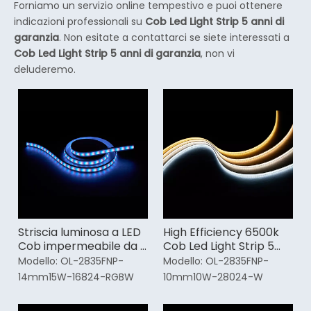
Forniamo un servizio online tempestivo e puoi ottenere
indicazioni professionali su
Cob Led Light Strip 5 anni di
garanzia
. Non esitate a contattarci se siete interessati a
Cob Led Light Strip 5 anni di garanzia
, non vi
deluderemo.
Striscia luminosa a LED
High Efficiency 6500k
Cob impermeabile da 8
Cob Led Light Strip 5
mm 5 anni di garanzia
anni di garanzia
Modello:
OL-2835FNP-
Modello:
OL-2835FNP-
14mm15W-16824-RGBW
10mm10W-28024-W