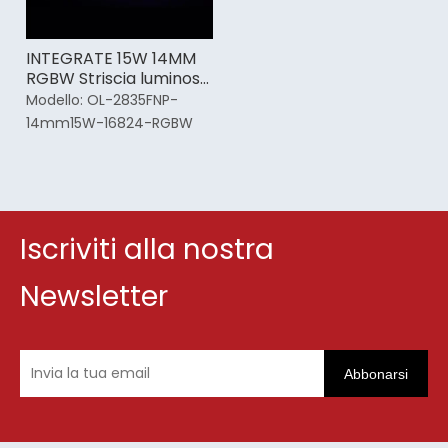
INTEGRATE 15W 14MM
RGBW Striscia luminosa
a led ad alto lumen 5
Modello:
OL-2835FNP-
anni di garanzia
14mm15W-16824-RGBW
Iscriviti alla nostra
Newsletter
Abbonarsi