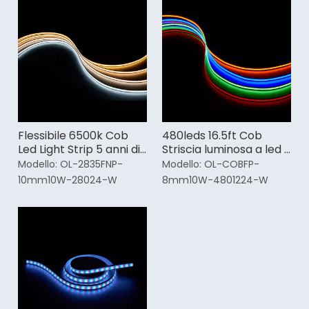
Flessibile 6500k Cob
480leds 16.5ft Cob
Led Light Strip 5 anni di
Striscia luminosa a led 5
garanzia
anni di garanzia
Modello:
OL-2835FNP-
Modello:
OL-COBFP-
10mm10W-28024-W
8mm10W-4801224-W