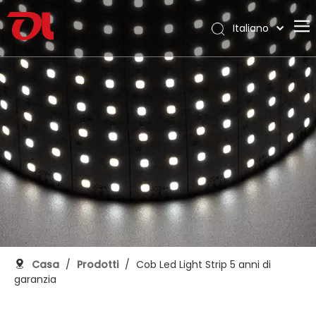
Italiano
English
Casa
العربية
Français
Chi siamo
Pусский
Prodotti
Español
Applicazione
Português
Deutsch
Supporto
日本語
Scarica
한국어
Blog
Nederlands
Contatto
Casa
/
Prodotti
/
Cob Led Light Strip 5 anni di
garanzia