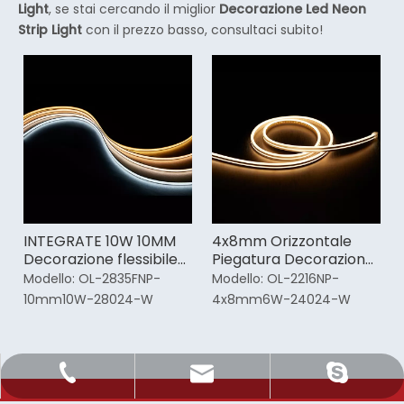
Light
, se stai cercando il miglior
Decorazione Led Neon
Strip Light
con il prezzo basso, consultaci subito!
INTEGRATE 10W 10MM
4x8mm Orizzontale
Decorazione flessibile
Piegatura Decorazione
Led Strip Light al neon
Bianca Led Striscia
Modello:
OL-2835FNP-
Modello:
OL-2216NP-
Luminosa Al Neon
10mm10W-28024-W
4x8mm6W-24024-W
Sale@orientlighting.com
+86 21 63166512
orientlighting