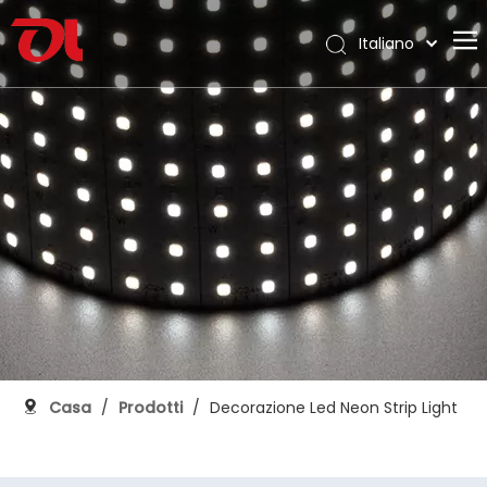
Italiano
English
Casa
العربية
Français
Chi siamo
Pусский
Prodotti
Español
Applicazione
Português
Deutsch
Supporto
日本語
Scarica
한국어
Blog
Nederlands
Contatto
Casa
/
Prodotti
/
Decorazione Led Neon Strip Light