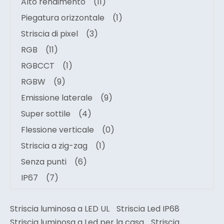
Alto rendimento
(11)
Piegatura orizzontale
(1)
Striscia di pixel
(3)
RGB
(11)
RGBCCT
(1)
RGBW
(9)
Emissione laterale
(9)
Super sottile
(4)
Flessione verticale
(0)
Striscia a zig-zag
(1)
Senza punti
(6)
IP67
(7)
Striscia luminosa a LED UL
Striscia Led IP68
Striscia luminosa a Led per la casa
Striscia