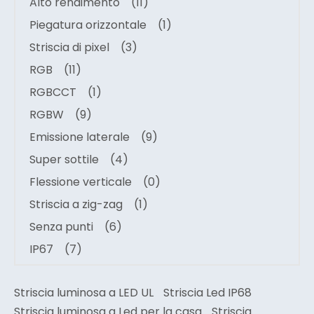
Alto rendimento
(11)
Piegatura orizzontale
(1)
Striscia di pixel
(3)
RGB
(11)
RGBCCT
(1)
RGBW
(9)
Emissione laterale
(9)
Super sottile
(4)
Flessione verticale
(0)
Striscia a zig-zag
(1)
Senza punti
(6)
IP67
(7)
Striscia luminosa a LED UL
Striscia Led IP68
Striscia luminosa a Led per la casa
Striscia