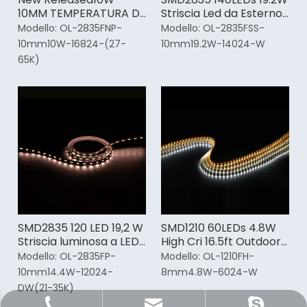
10MM TEMPERATURA DI
Striscia Led da Esterno
COLORE REGOLABILE
ad Alta Efficienza
Modello:
OL-2835FNP-
Modello:
OL-2835FSS-
Esterna Striscia Led per
10mm10W-16824-(27-
10mm19.2W-14024-W
esterni
65K)
SMD2835 120 LED 19,2 W
SMD1210 60LEDs 4.8W
Striscia luminosa a LED
High Cri 16.5ft Outdoor
da fioca a calda
Led Strip Light
Modello:
OL-2835FP-
Modello:
OL-1210FH-
10mm14.4W-12024-
8mm4.8W-6024-W
DW(21-35K)