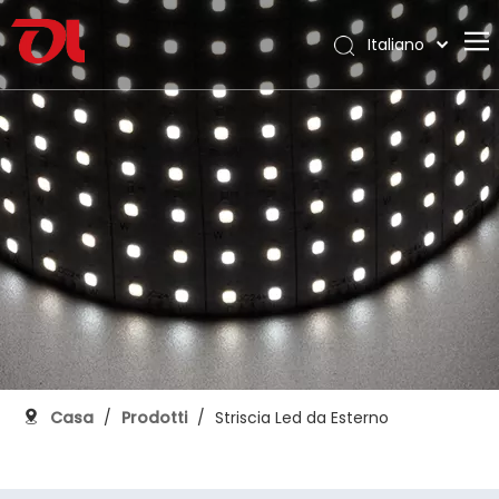
Italiano
English
Casa
العربية
Français
Chi siamo
Pусский
Prodotti
Español
Applicazione
Português
Deutsch
Supporto
日本語
Scarica
한국어
Blog
Nederlands
Contatto
Casa
/
Prodotti
/
Striscia Led da Esterno