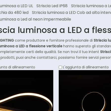
 luminosa a LED UL
Striscia Led IP68
Striscia luminosa a L
hia da 480 led
Striscia luminosa a LED Cob ad alta inten
 luminosa a Led al neon impermeabile
iscia luminosa a LED a fles
IGHTING
come produttore e fornitore professionale di
Striscia 
luminosa a LED a flessione verticale
hanno superato gli standard 
mpletamente certi della qualità. Se non trovi il tuo Intent
Strisc
 prodotti, puoi anche contattarci, possiamo fornire servizi persona
unta di allineamento
L'aggiunta di allineamento