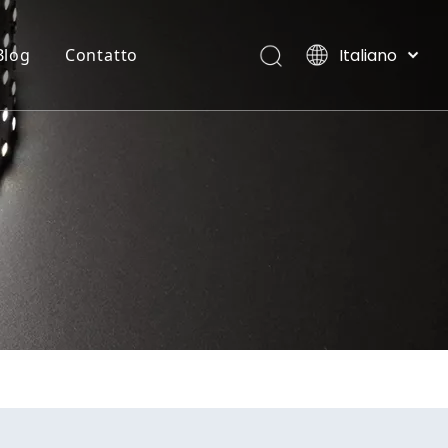
Italiano
Blog
Contatto
English
العربية
STRISCIA FLESSIBILE AL NEON
Ville, Maldive
Français
Pусский
Español
Português
Deutsch
日本語
한국어
Nederlands