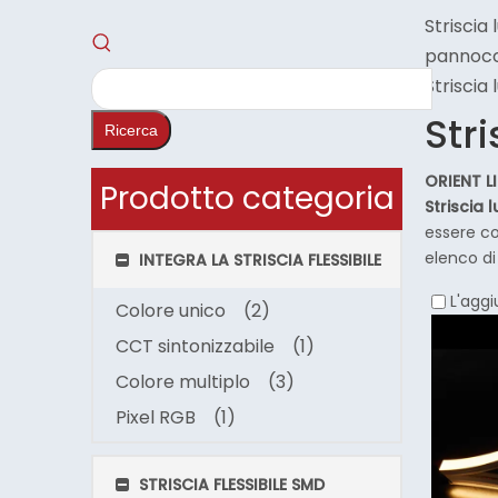
Striscia
pannocc
Striscia
Str
Ricerca
ORIENT L
Prodotto categoria
Striscia 
essere co
elenco di
INTEGRA LA STRISCIA FLESSIBILE
L'aggi
Colore unico
(2)
CCT sintonizzabile
(1)
Colore multiplo
(3)
Pixel RGB
(1)
STRISCIA FLESSIBILE SMD