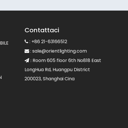
Contattaci
: +86 21-63166512

BILE
:
sale@orientlighting.com

Room 605 floor 6th No818 East
 :
LongHua Rd, Huangpu District
N
200023, Shanghai Cina