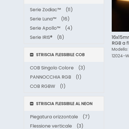
Serie Zodiac™
(11)
Serie Luna™
(16)
Serie Apollo™
(4)
Serie IRIS®
(8)
16x15mm
RGB a f
Modello:
STRISCIA FLESSIBILE COB
12024-
COB Singolo Colore
(3)
PANNOCCHIA RGB
(1)
COB RGBW
(1)
STRISCIA FLESSIBILE AL NEON
Piegatura orizzontale
(7)
Flessione verticale
(3)