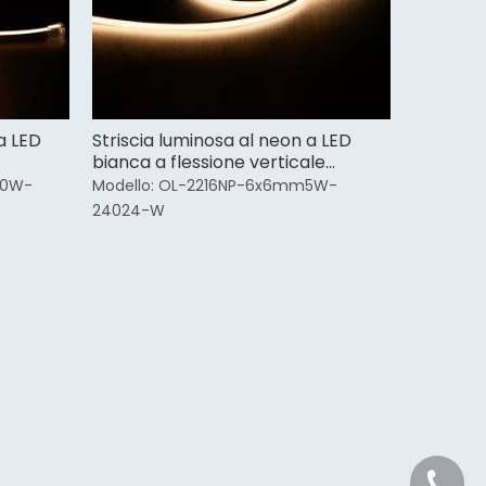
a LED
Striscia luminosa al neon a LED
bianca a flessione verticale
6x6mm
10W-
Modello:
OL-2216NP-6x6mm5W-
24024-W
+86 21 