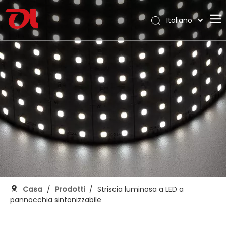
Italiano
English
Casa
العربية
Français
Chi siamo
Pусский
Prodotti
Español
Applicazione
Português
Deutsch
Supporto
日本語
Scarica
한국어
Blog
Nederlands
Contatto
Casa
/
Prodotti
/
Striscia luminosa a LED a
pannocchia sintonizzabile