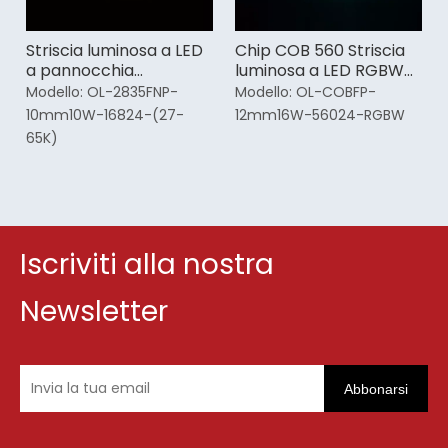
Striscia luminosa a LED
Chip COB 560 Striscia
a pannocchia
luminosa a LED RGBW
regolabile da 8 mm per
Cob per interni
Modello:
OL-2835FNP-
Modello:
OL-COBFP-
armadi
10mm10W-16824-(27-
12mm16W-56024-RGBW
65K)
Iscriviti alla nostra
Newsletter
Abbonarsi