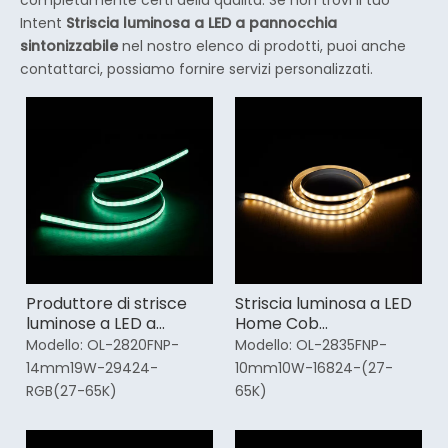
completamente certi della qualità. Se non trovi il tuo
Intent
Striscia luminosa a LED a pannocchia
sintonizzabile
nel nostro elenco di prodotti, puoi anche
contattarci, possiamo fornire servizi personalizzati.
Produttore di strisce
Striscia luminosa a LED
luminose a LED a
Home Cob
pannocchia rossa
sintonizzabile da 2700k
Modello:
OL-2820FNP-
Modello:
OL-2835FNP-
sintonizzabile
14mm19W-29424-
10mm10W-16824-(27-
RGB(27-65K)
65K)