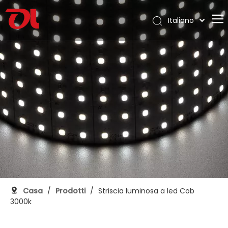
Italiano
English
Casa
العربية
Français
Chi siamo
Pусский
Prodotti
Español
Applicazione
Português
Deutsch
Supporto
日本語
Scarica
한국어
Blog
Nederlands
Contatto
Casa
/
Prodotti
/
Striscia luminosa a led Cob
3000k