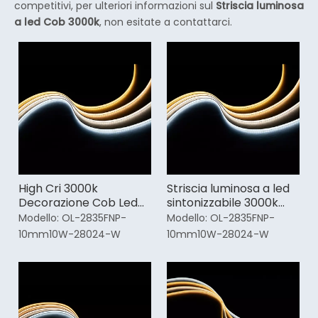
competitivi, per ulteriori informazioni sul
Striscia luminosa
a led Cob 3000k
, non esitate a contattarci.
High Cri 3000k
Striscia luminosa a led
Decorazione Cob Led
sintonizzabile 3000k
Light Strip
Cob per auto
Modello:
OL-2835FNP-
Modello:
OL-2835FNP-
10mm10W-28024-W
10mm10W-28024-W