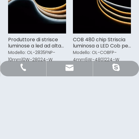
Produttore di strisce
COB 480 chip Striscia
luminose a led ad alta
luminosa a LED Cob per
efficienza 3000k Cob
interni da 4 mm High
Modello:
OL-2835FNP-
Modello:
OL-COBFP-
Cri
10mm10W-28024-W
4mm5W-4801224-W
Sale@orientlighting.com
+86 21 63166512
orientlighting
Iscriviti alla nostra
Newsletter
Abbonarsi