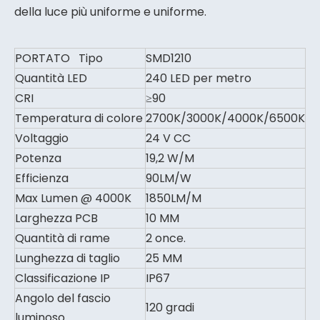
della luce più uniforme e uniforme.
PORTATO Tipo
SMD1210
Quantità LED
240 LED per metro
CRI
≥90
Temperatura di colore
2700K/3000K/4000K/6500K
Voltaggio
24 V CC
Potenza
19,2 W/M
Efficienza
90LM/W
Max Lumen @ 4000K
1850LM/M
Larghezza PCB
10 MM
Quantità di rame
2 once.
Lunghezza di taglio
25 MM
Classificazione IP
IP67
Angolo del fascio
120 gradi
luminoso