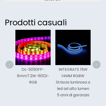
Prodotti casuali
Stri
fle
bi
pan
<
>
ce di
OL-5050FP-
INTEGRATE 15W
bile al
8mm7.2W-6012I-
14MM RGBW
ED
RGB
Striscia luminosa a
 a
led ad alto lumen
e
5 anni di garanzia
le