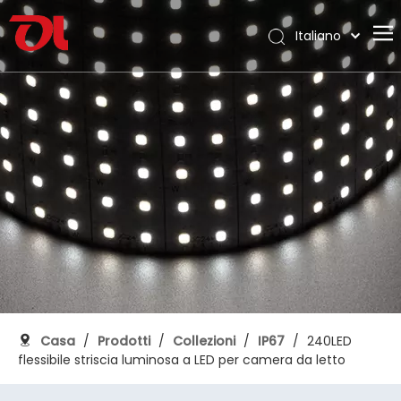
Italiano
English
Casa
العربية
Français
Chi siamo
Pусский
Prodotti
Español
Applicazione
Português
Deutsch
Supporto
日本語
Scarica
한국어
Blog
Nederlands
Contatto
Casa
/
Prodotti
/
Collezioni
/
IP67
/
240LED
flessibile striscia luminosa a LED per camera da letto