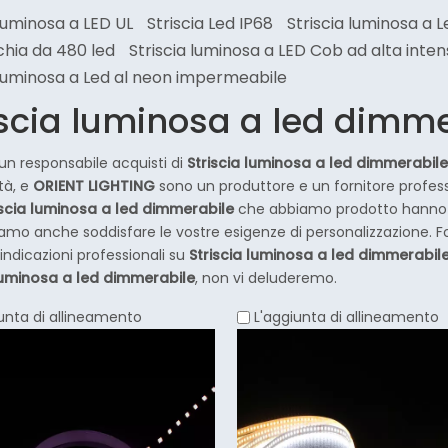
 luminosa a LED UL
Striscia Led IP68
Striscia luminosa a L
hia da 480 led
Striscia luminosa a LED Cob ad alta inten
 luminosa a Led al neon impermeabile
iscia luminosa a led dimm
 un responsabile acquisti di
Striscia luminosa a led dimmerabile
tà, e
ORIENT LIGHTING
sono un produttore e un fornitore professi
iscia luminosa a led dimmerabile
che abbiamo prodotto hanno ce
mo anche soddisfare le vostre esigenze di personalizzazione. F
indicazioni professionali su
Striscia luminosa a led dimmerabil
 luminosa a led dimmerabile
, non vi deluderemo.
unta di allineamento
L'aggiunta di allineamento