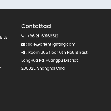
Contattaci
: +86 21-63166512

BILE
:
sale@orientlighting.com

Room 605 floor 6th No818 East
 :
LongHua Rd, Huangpu District
N
200023, Shanghai Cina