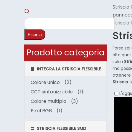
Striscia
pannocc
Striscia
Str
Ricerca
Forse sei
Prodotto categoria
alta quali
solo i
Str
ma possia
INTEGRA LA STRISCIA FLESSIBILE
ottenere 
Colore unico
(2)
Striscia
CCT sintonizzabile
(1)
L'aggi
Colore multiplo
(3)
Pixel RGB
(1)
STRISCIA FLESSIBILE SMD