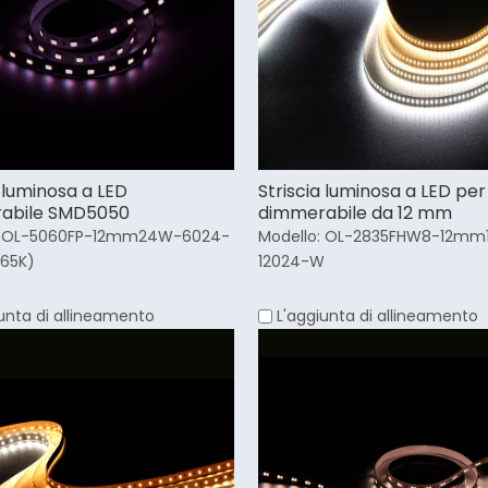
a luminosa a LED
Striscia luminosa a LED per
abile SMD5050
dimmerabile da 12 mm
OL-5060FP-12mm24W-6024-
Modello:
OL-2835FHW8-12mm1
65K)
12024-W
unta di allineamento
L'aggiunta di allineamento