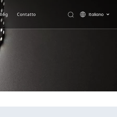
Italiano
Blog
Contatto
English
العربية
STRISCIA FLESSIBILE AL NEON
Ville, Maldive
Français
Pусский
Español
Português
Deutsch
日本語
한국어
Nederlands