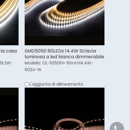
 la casa
SMD5050 60LEDs 14.4W Striscia
luminosa a led bianca dimmerabile
9.2W-
Modello:
OL-5050FH-10mm14.4W-
6024-W
L'aggiunta di allineamento
+86 21 