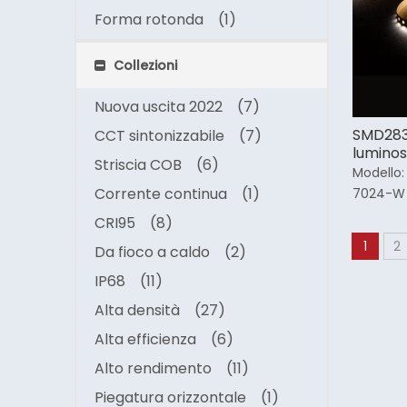
Forma rotonda
(1)
Collezioni
Nuova uscita 2022
(7)
SMD2835
CCT sintonizzabile
(7)
luminos
Striscia COB
(6)
Modello:
Corrente continua
(1)
7024-W
CRI95
(8)
1
2
Da fioco a caldo
(2)
IP68
(11)
Alta densità
(27)
Alta efficienza
(6)
Alto rendimento
(11)
Piegatura orizzontale
(1)