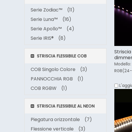
Serie Zodiac™
(11)
Serie Luna™
(16)
Serie Apollo™
(4)
Serie IRIS®
(8)
Strisci
STRISCIA FLESSIBILE COB
dimmer
Modello:
COB Singolo Colore
(3)
RGB(24-
PANNOCCHIA RGB
(1)
L'aggi
COB RGBW
(1)
STRISCIA FLESSIBILE AL NEON
Piegatura orizzontale
(7)
Flessione verticale
(3)