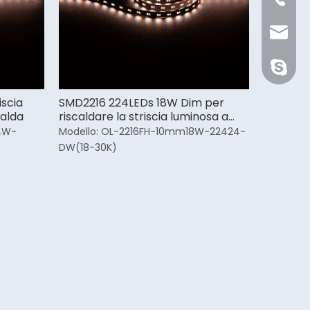
Sale@or
orientli
iscia
SMD2216 224LEDs 18W Dim per
calda
riscaldare la striscia luminosa a
LED
4W-
Modello:
OL-2216FH-10mm18W-22424-
DW(18-30K)